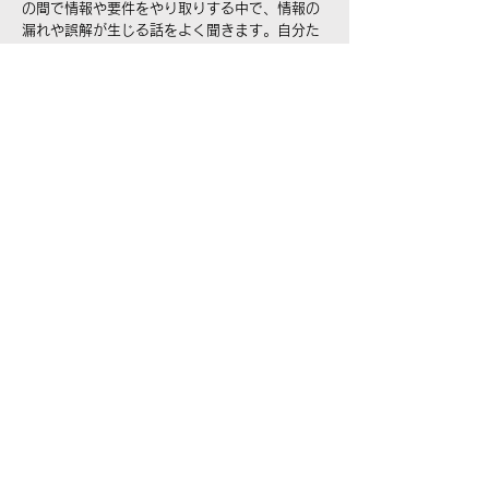
の間で情報や要件をやり取りする中で、情報の
漏れや誤解が生じる話をよく聞きます。自分た
ちだけでは上手く調整できず、最終的には業務
の遅延や混乱が起き、そこから当社に相談にく
るクライアント様は非常に多いです。
AWALが得意とする翻訳・通訳の専門分
野
AWALは業界・業種問わず、全面的に翻訳・通訳